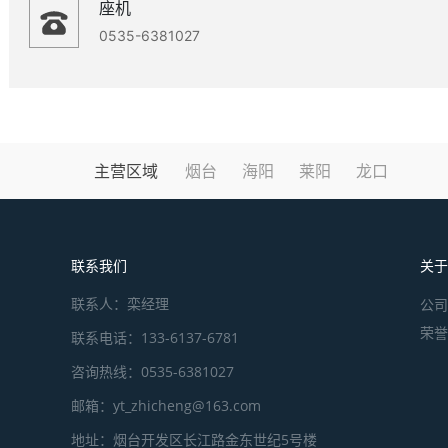
座机
0535-6381027
主营区域
烟台
海阳
莱阳
龙口
关于
联系我们
联系人：栾经理
公司
荣誉
联系电话：133-6137-6781
咨询热线：0535-6381027
邮箱：yt_zhicheng@163.com
地址：烟台开发区长江路金东世纪5号楼