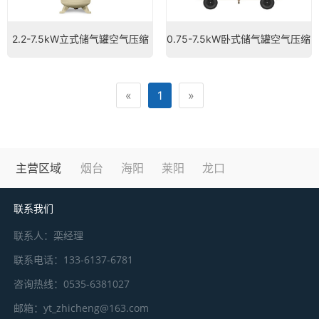
2.2-7.5kW立式储气罐空气压缩
0.75-7.5kW卧式储气罐空气压缩
机烟台英格索兰空压机
机烟台英格索兰空压机
«
1
»
主营区域
烟台
海阳
莱阳
龙口
联系我们
联系人：栾经理
联系电话：133-6137-6781
咨询热线：0535-6381027
邮箱：yt_zhicheng@163.com