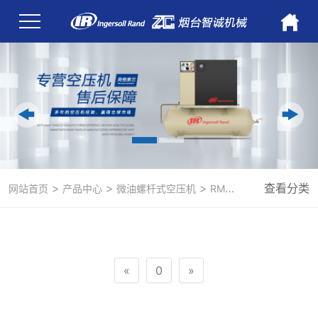
>
>
>
查看分类
网站首页
产品中心
微油螺杆式空压机
RM185-315kW 全新微油
«
0
»